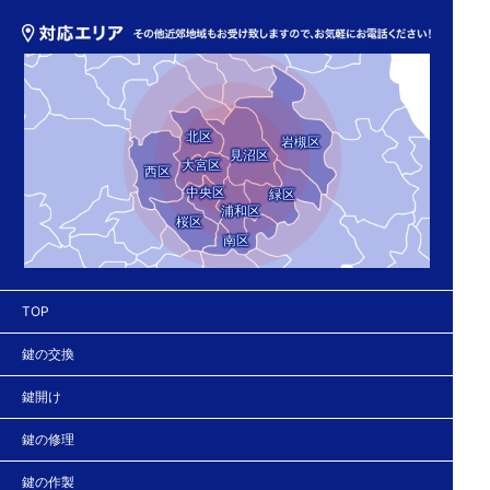
北区
岩槻区
見沼区
大宮区
西区
中央区
緑区
浦和区
桜区
南区
TOP
鍵の交換
鍵開け
鍵の修理
鍵の作製