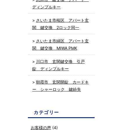
ディンプルキー
さいたま市桜区 アパート玄
関 鍵交換 2ロック同一
さいたま市緑区 アパート玄
関 鍵交換 MIWA PMK
川口市 玄関鍵交換 引戸
錠 ディンプルキー
朝霞市 玄関開錠 カードキ
ー シャーロック 鍵紛失
カテゴリー
お客様の声
(4)