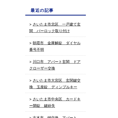
最近の記事
さいたま市北区 一戸建て玄
関 バーロック取り付け
朝霞市 金庫解錠 ダイヤル
番号不明
川口市 アパート玄関 ドア
クローザー交換
さいたま市大宮区 玄関鍵交
換 玉座錠 ディンプルキー
さいたま市中央区 カードキ
ー開錠 鍵紛失
志木市 鍵交換 アパート