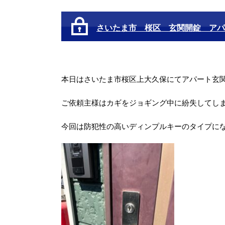
さいたま市 桜区 玄関開錠 アパ
本日はさいたま市桜区上大久保にてアパート玄
ご依頼主様はカギをジョギング中に紛失してし
今回は防犯性の高いディンプルキーのタイプに