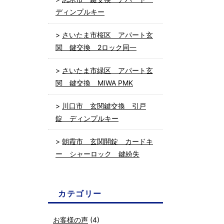
ディンプルキー
さいたま市桜区 アパート玄
関 鍵交換 2ロック同一
さいたま市緑区 アパート玄
関 鍵交換 MIWA PMK
川口市 玄関鍵交換 引戸
錠 ディンプルキー
朝霞市 玄関開錠 カードキ
ー シャーロック 鍵紛失
カテゴリー
お客様の声
(4)