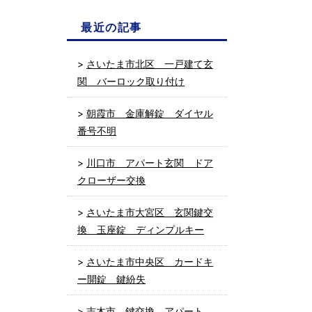
最近の記事
さいたま市北区 一戸建て玄
関 バーロック取り付け
朝霞市 金庫解錠 ダイヤル
番号不明
川口市 アパート玄関 ドア
クローザー交換
さいたま市大宮区 玄関鍵交
換 玉座錠 ディンプルキー
さいたま市中央区 カードキ
ー開錠 鍵紛失
志木市 鍵交換 アパート