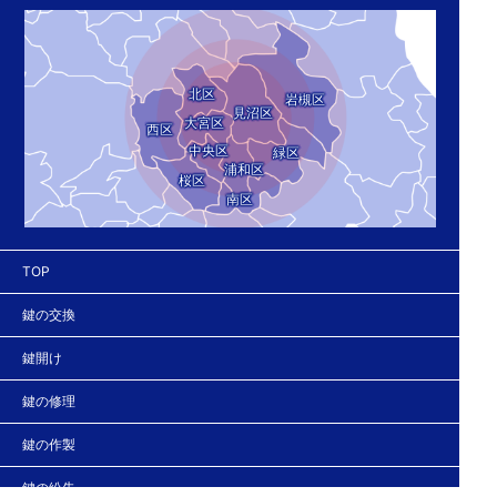
北区
岩槻区
見沼区
大宮区
西区
中央区
緑区
浦和区
桜区
南区
TOP
鍵の交換
鍵開け
鍵の修理
鍵の作製
鍵の紛失