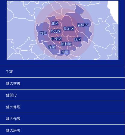
北区
岩槻区
見沼区
大宮区
西区
中央区
緑区
浦和区
桜区
南区
TOP
鍵の交換
鍵開け
鍵の修理
鍵の作製
鍵の紛失