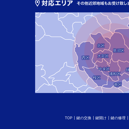
北区
見沼区
大宮区
西区
中央区
浦和区
桜区
南区
TOP
鍵の交換
鍵開け
鍵の修理