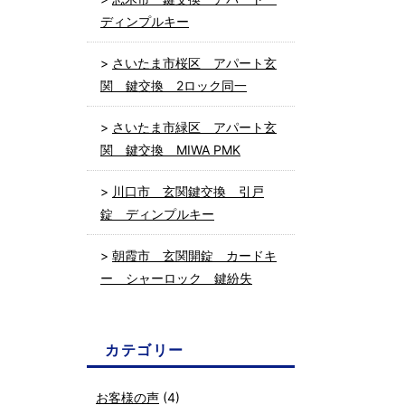
ディンプルキー
さいたま市桜区 アパート玄
関 鍵交換 2ロック同一
さいたま市緑区 アパート玄
関 鍵交換 MIWA PMK
川口市 玄関鍵交換 引戸
錠 ディンプルキー
朝霞市 玄関開錠 カードキ
ー シャーロック 鍵紛失
カテゴリー
お客様の声
(4)