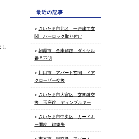
最近の記事
さいたま市北区 一戸建て玄
関 バーロック取り付け
まし
朝霞市 金庫解錠 ダイヤル
番号不明
川口市 アパート玄関 ドア
クローザー交換
さいたま市大宮区 玄関鍵交
換 玉座錠 ディンプルキー
さいたま市中央区 カードキ
ー開錠 鍵紛失
志木市 鍵交換 アパート