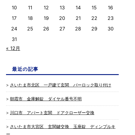
10
11
12
13
14
15
16
17
18
19
20
21
22
23
24
25
26
27
28
29
30
31
« 12月
最近の記事
さいたま市北区 一戸建て玄関 バーロック取り付け
朝霞市 金庫解錠 ダイヤル番号不明
川口市 アパート玄関 ドアクローザー交換
さいたま市大宮区 玄関鍵交換 玉座錠 ディンプルキ
ー