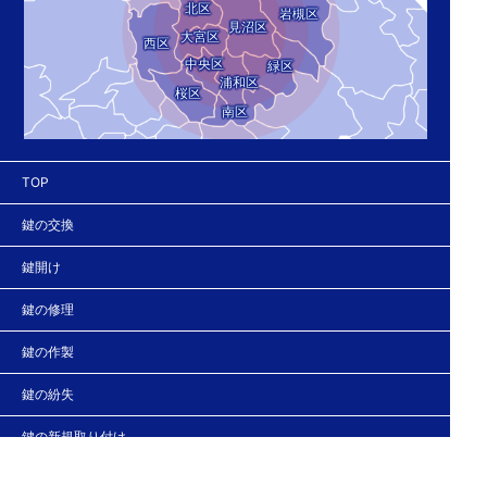
北区
岩槻区
見沼区
大宮区
西区
中央区
緑区
浦和区
桜区
南区
TOP
鍵の交換
鍵開け
鍵の修理
鍵の作製
鍵の紛失
鍵の新規取り付け
法人の客様へ