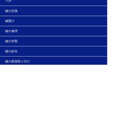
TOP
鍵の交換
鍵開け
鍵の修理
鍵の作製
鍵の紛失
鍵の新規取り付け
法人の客様へ
スタッフブログ
会社概要
お問い合わせ・お見積もり
Copyright (C) さいたまの鍵のトラブル救急！レスキュー24 All Right Reserved.