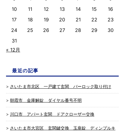
10
11
12
13
14
15
16
17
18
19
20
21
22
23
24
25
26
27
28
29
30
31
« 12月
最近の記事
さいたま市北区 一戸建て玄関 バーロック取り付け
朝霞市 金庫解錠 ダイヤル番号不明
川口市 アパート玄関 ドアクローザー交換
さいたま市大宮区 玄関鍵交換 玉座錠 ディンプルキ