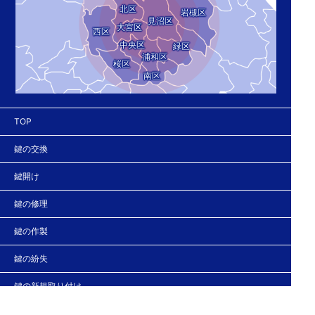
北区
岩槻区
見沼区
大宮区
西区
中央区
緑区
浦和区
桜区
南区
TOP
鍵の交換
鍵開け
鍵の修理
鍵の作製
鍵の紛失
鍵の新規取り付け
法人の客様へ