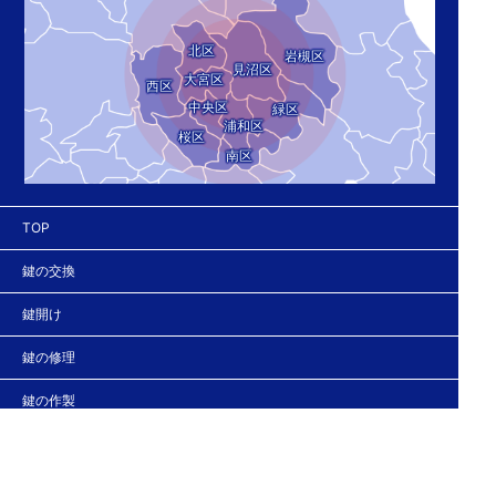
北区
岩槻区
見沼区
大宮区
西区
中央区
緑区
浦和区
桜区
南区
TOP
鍵の交換
鍵開け
鍵の修理
鍵の作製
鍵の紛失
鍵の新規取り付け