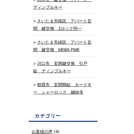
ディンプルキー
さいたま市桜区 アパート玄
関 鍵交換 2ロック同一
さいたま市緑区 アパート玄
関 鍵交換 MIWA PMK
川口市 玄関鍵交換 引戸
錠 ディンプルキー
朝霞市 玄関開錠 カードキ
ー シャーロック 鍵紛失
カテゴリー
お客様の声
(4)