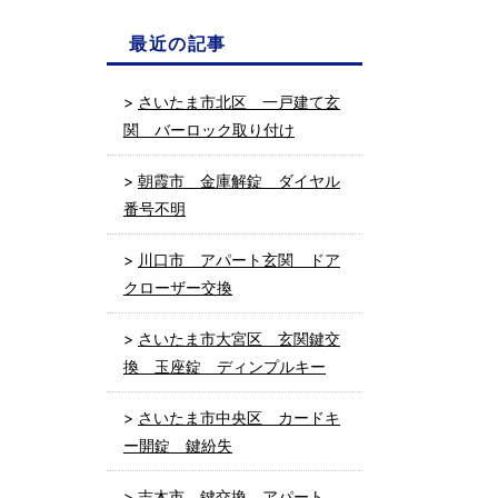
最近の記事
さいたま市北区 一戸建て玄
関 バーロック取り付け
朝霞市 金庫解錠 ダイヤル
番号不明
川口市 アパート玄関 ドア
クローザー交換
さいたま市大宮区 玄関鍵交
換 玉座錠 ディンプルキー
さいたま市中央区 カードキ
ー開錠 鍵紛失
志木市 鍵交換 アパート