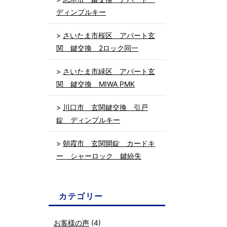
ディンプルキー
さいたま市桜区 アパート玄
関 鍵交換 2ロック同一
さいたま市緑区 アパート玄
関 鍵交換 MIWA PMK
川口市 玄関鍵交換 引戸
錠 ディンプルキー
朝霞市 玄関開錠 カードキ
ー シャーロック 鍵紛失
カテゴリー
お客様の声
(4)