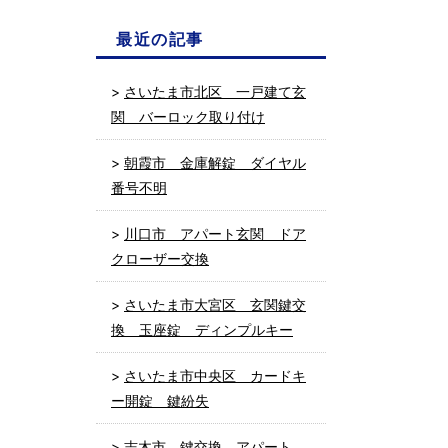
最近の記事
さいたま市北区 一戸建て玄
関 バーロック取り付け
朝霞市 金庫解錠 ダイヤル
番号不明
川口市 アパート玄関 ドア
クローザー交換
さいたま市大宮区 玄関鍵交
換 玉座錠 ディンプルキー
さいたま市中央区 カードキ
ー開錠 鍵紛失
志木市 鍵交換 アパート