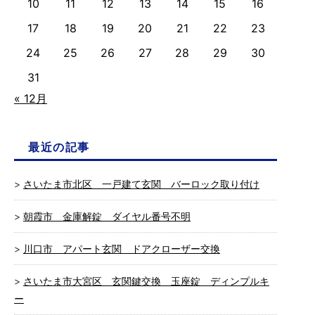
10
11
12
13
14
15
16
17
18
19
20
21
22
23
24
25
26
27
28
29
30
31
« 12月
最近の記事
さいたま市北区 一戸建て玄関 バーロック取り付け
朝霞市 金庫解錠 ダイヤル番号不明
川口市 アパート玄関 ドアクローザー交換
さいたま市大宮区 玄関鍵交換 玉座錠 ディンプルキ
ー