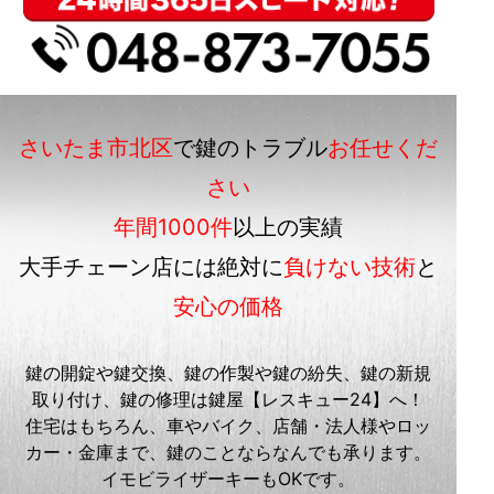
さいたま市北区
で鍵のトラブル
お任せくだ
さい
年間1000件
以上の実績
大手チェーン店には絶対に
負けない技術
と
安心の価格
鍵の開錠や鍵交換、鍵の作製や鍵の紛失、鍵の新規
取り付け、鍵の修理は鍵屋【レスキュー24】へ！
住宅はもちろん、車やバイク、店舗・法人様やロッ
カー・金庫まで、鍵のことならなんでも承ります。
イモビライザーキーもOKです。