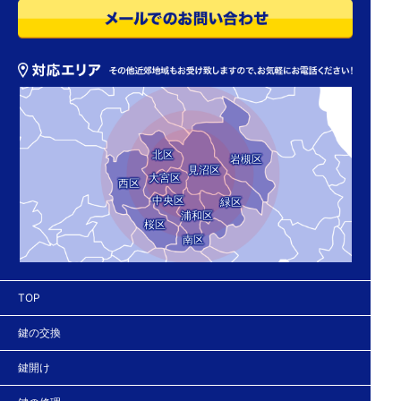
ック 鍵紛失
北区
岩槻区
見沼区
大宮区
西区
中央区
緑区
浦和区
桜区
南区
TOP
鍵の交換
鍵開け