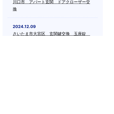
川口市 アパート玄関 ドアクローザー交
換
2024.12.09
さいたま市大宮区 玄関鍵交換 玉座錠
ディンプルキー
2024.12.08
さいたま市中央区 カードキー開錠 鍵紛
失
2024.12.07
志木市 鍵交換 アパート ディンプルキ
ー