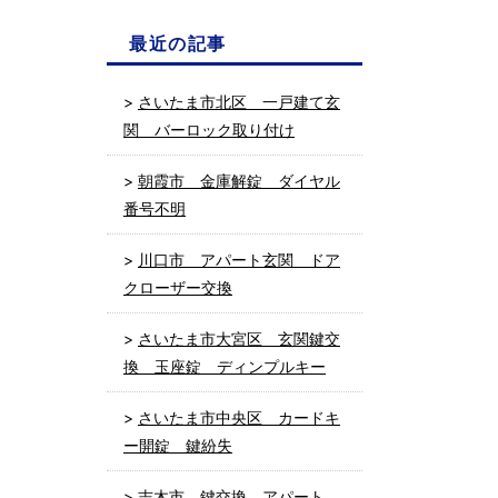
最近の記事
さいたま市北区 一戸建て玄
関 バーロック取り付け
朝霞市 金庫解錠 ダイヤル
番号不明
川口市 アパート玄関 ドア
クローザー交換
さいたま市大宮区 玄関鍵交
換 玉座錠 ディンプルキー
さいたま市中央区 カードキ
ー開錠 鍵紛失
志木市 鍵交換 アパート