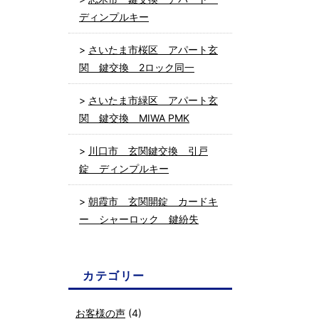
ディンプルキー
さいたま市桜区 アパート玄
関 鍵交換 2ロック同一
さいたま市緑区 アパート玄
関 鍵交換 MIWA PMK
川口市 玄関鍵交換 引戸
錠 ディンプルキー
朝霞市 玄関開錠 カードキ
ー シャーロック 鍵紛失
カテゴリー
お客様の声
(4)