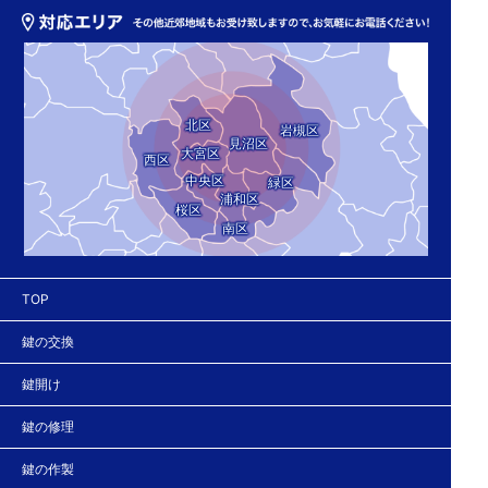
北区
岩槻区
見沼区
大宮区
西区
中央区
緑区
浦和区
桜区
南区
TOP
鍵の交換
鍵開け
鍵の修理
鍵の作製