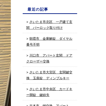
最近の記事
さいたま市北区 一戸建て玄
関 バーロック取り付け
朝霞市 金庫解錠 ダイヤル
番号不明
川口市 アパート玄関 ドア
クローザー交換
さいたま市大宮区 玄関鍵交
換 玉座錠 ディンプルキー
さいたま市中央区 カードキ
ー開錠 鍵紛失
志木市 鍵交換 アパート