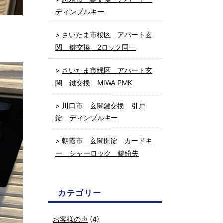
ディンプルキー
さいたま市桜区 アパート玄
関 鍵交換 2ロック同一
さいたま市緑区 アパート玄
関 鍵交換 MIWA PMK
川口市 玄関鍵交換 引戸
錠 ディンプルキー
朝霞市 玄関開錠 カードキ
ー シャーロック 鍵紛失
カテゴリー
お客様の声
(4)