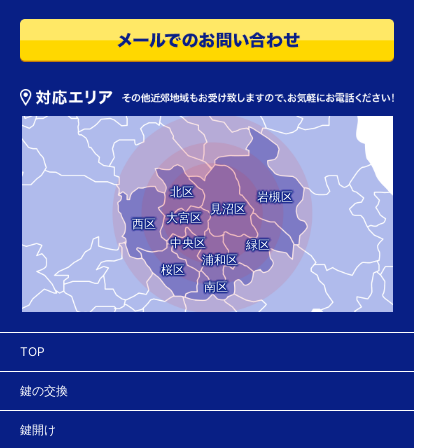
北区
岩槻区
見沼区
大宮区
西区
中央区
緑区
浦和区
桜区
南区
TOP
鍵の交換
鍵開け