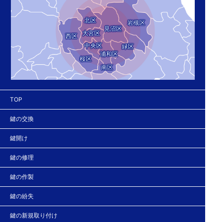
北区
岩槻区
見沼区
大宮区
西区
中央区
緑区
浦和区
桜区
南区
TOP
鍵の交換
鍵開け
鍵の修理
鍵の作製
鍵の紛失
鍵の新規取り付け