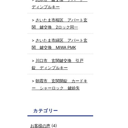
ディンプルキー
さいたま市桜区 アパート玄
関 鍵交換 2ロック同一
さいたま市緑区 アパート玄
関 鍵交換 MIWA PMK
川口市 玄関鍵交換 引戸
錠 ディンプルキー
朝霞市 玄関開錠 カードキ
ー シャーロック 鍵紛失
カテゴリー
お客様の声
(4)