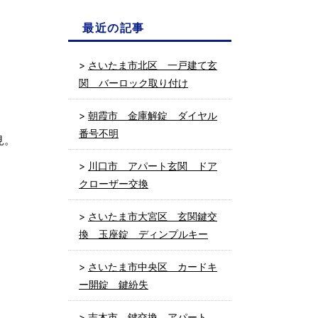
最近の記事
さいたま市北区 一戸建て玄
関 バーロック取り付け
朝霞市 金庫解錠 ダイヤル
番号不明
見。
川口市 アパート玄関 ドア
クローザー交換
さいたま市大宮区 玄関鍵交
換 玉座錠 ディンプルキー
さいたま市中央区 カードキ
ー開錠 鍵紛失
志木市 鍵交換 アパート