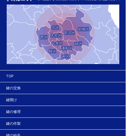
北区
岩槻区
見沼区
大宮区
西区
中央区
緑区
浦和区
桜区
南区
TOP
鍵の交換
鍵開け
鍵の修理
鍵の作製
鍵の紛失